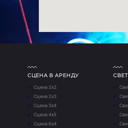
СЦЕНА В АРЕНДУ
СВЕТ
Сцена 2х2
Све
Сцена 2х3
Све
Сцена 3х4
Све
Сцена 4х5
Све
Сцена 6х4
Све