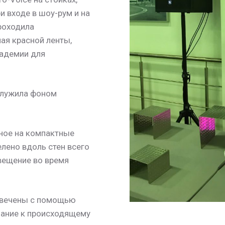
и входе в шоу-рум и на
проходила
ая красной ленты,
адемии для
служила фоном
ное на компактные
лено вдоль стен всего
вещение во время
свечены с помощью
мание к происходящему